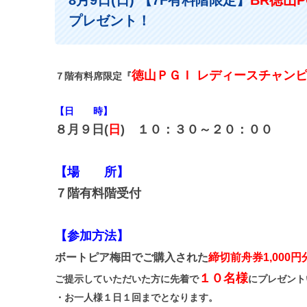
8月9日(日) 【7F有料階限定】
BR徳山
プレゼント！
徳山ＰＧＩ レディースチャン
７階有料席限定『
【日 時】
８月９日(
日
) １０：３０～２０：００
【場 所】
７階有料階受付
【参加方法】
ボートピア梅田でご購入された
締切前舟券1,000
１０名様
ご提示していただいた方に先着で
にプレゼント
・お一人様１日１回までとなります。