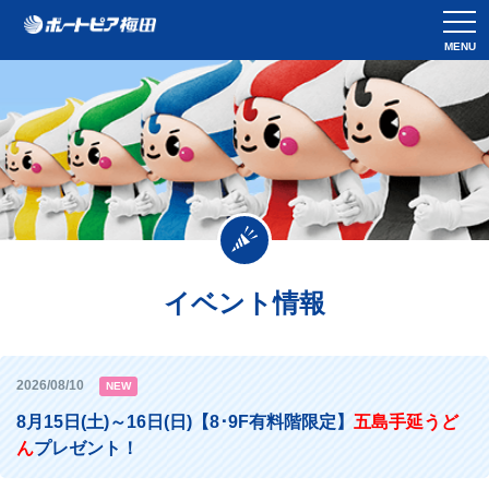
MENU
イベント情報
2026/08/10
NEW
8月15日(土)～16日(日)【8･9F有料階限定】
五島手延うど
ん
プレゼント！