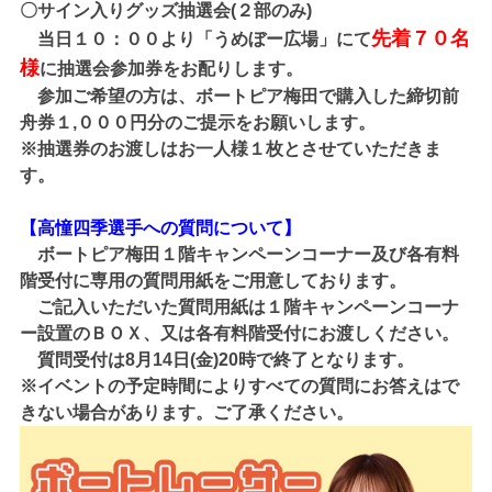
〇サイン入りグッズ抽選会(２部のみ)
先着７０名
当日１０：００より「うめぼー広場」にて
様
に抽選会参加券をお配りします。
参加ご希望の方は、ボートピア梅田で購入した締切前
舟券１,０００円分のご提示をお願いします。
※抽選券のお渡しはお一人様１枚とさせていただきま
す。
【高憧四季選手への質問について】
ボートピア梅田１階キャンペーンコーナー及び各有料
階受付に専用の質問用紙をご用意しております。
ご記入いただいた質問用紙は１階キャンペーンコーナ
ー設置のＢＯＸ、又は各有料階受付にお渡しください。
質問受付は8月14日(金)20時で終了となります。
※イベントの予定時間によりすべての質問にお答えはで
きない場合があります。ご了承ください。