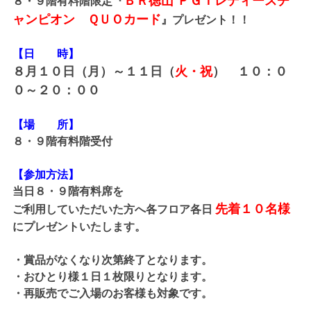
ＢＲ徳山 ＰＧＩレディースチ
８・９階有料階限定『
ャンピオン ＱＵＯカード
』プレゼント！！
【日 時】
８月１０日（月）～１１日（
火・祝
） １０：０
０～２０：００
【場 所】
８・９階有料階受付
【参加方法】
当日８・９階有料席を
先着１０名様
ご利用していただいた方へ各フロア各日
にプレゼントいたします。
・賞品がなくなり次第終了となります。
・おひとり様１日１枚限りとなります。
・再販売でご入場のお客様も対象です。